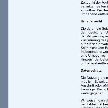
Zeitpunkt der Ver
verlinkten Seiten
zumutbar. Bei Be
umgehend entfer
Urheberrecht
Die durch die Sei
dem deutschen Urh
der Verwertung au
Zustimmung des je
nur für den priva
Seite nicht vom B
Insbesondere werd
eine Urheberrech
Hinweis. Bei Beka
umgehend entfer
Datenschutz
Die Nutzung unse
möglich. Soweit 
Anschrift oder eM
freiwilliger Basi
weitergegeben.
Wir weisen darauf
per E-Mail) Siche